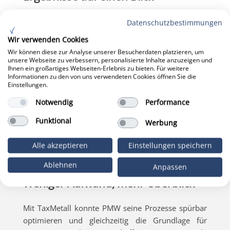
Effizientere Auftragsverwaltung und
Datenschutzbestimmungen
durchgängige Prozesse
Wir verwenden Cookies
Schnellere und präzisere Kalkulationen
Wir können diese zur Analyse unserer Besucherdaten platzieren, um
unsere Webseite zu verbessern, personalisierte Inhalte anzuzeigen und
Ihnen ein großartiges Webseiten-Erlebnis zu bieten. Für weitere
Reduzierter administrativer Aufwand
Informationen zu den von uns verwendeten Cookies öffnen Sie die
Einstellungen.
Höhere Transparenz im Tagesgeschäft
Notwendig
Performance
Flexible Abbildung verschiedener
Funktional
Geschäftsbereiche
Werbung
Verlässlicher Support im laufenden Betrieb
Alle akzeptieren
Einstellungen speichern
Ablehnen
Anpassen
Weniger Aufwand, mehr Überblick
Mit TaxMetall konnte PMW seine Prozesse spürbar
optimieren und gleichzeitig die Grundlage für